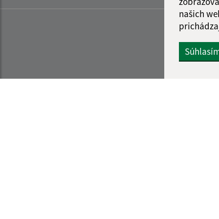
zobrazova
našich we
prichádza
Súhlasí
Informácie o stránke:
Navigácia:
Vyhlásenie o prístupnosti
Vytlačiť aktuálnu strá
Autorské práva
Mapa stránok