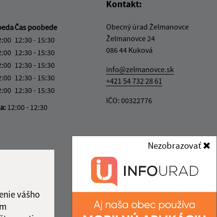
Kontakt:
Obecný úrad Želmanovce
beda
Čas poobede
Želmanovce 24
2:00
12:30 - 15:30
086 44 Kuková
2:00
12:30 - 15:30
2:00
12:30 - 15:30
info@zelmanovce.sk
2:00
12:30 - 15:30
+421 54 732 28 61
2:00
12:30 - 15:30
IČO: 00322776
ka:
12:00 - 12:30
Nezobrazovať
enie vášho
ám