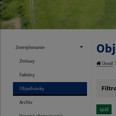
Ob
Zverejňovanie
Zmluvy
Úvod
Faktúry
Filtr
Objednávky
Hľadan
Archív
späť
Verejné obstarávanie