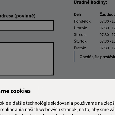
Úradné hodiny:
Deň
Čas doo
adresa (povinné)
Pondelok:
07:30 - 1
Utorok:
07:30 - 1
Streda:
07:30 - 1
Štvrtok:
07:30 - 1
Piatok:
07:30 - 1
Obedňajšia prestáv
Google reCaptcha Response
Odoslať
ch
ame cookies
správu
okie a ďalšie technológie sledovania používame na zlepš
 prehliadania našich webových stránok, na to, aby sme v