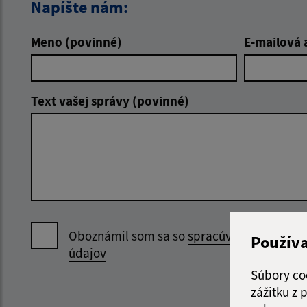
Napíšte nám:
Meno (povinné)
E-mailová 
Text vašej správy (povinné)
Oboznámil som sa so
spracúvaním osobný
Použív
údajov
Súbory co
zážitku z