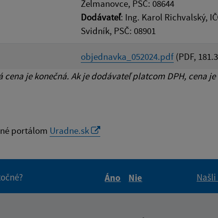
Želmanovce, PSČ: 08644
Dodávateľ
: Ing. Karol Richvalský, 
Svidník, PSČ: 08901
objednavka_052024.pdf
(PDF, 181.3
cena je konečná. Ak je dodávateľ platcom DPH, cena je
né portálom
Uradne.sk
itočné?
Našli
Áno
Nie
Boli tieto informácie pre 
Boli tieto informáci