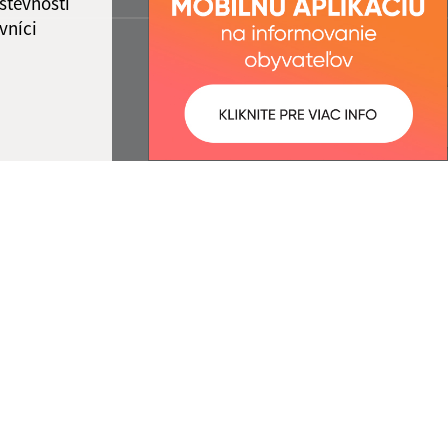
števnosti
vníci
ované:
Správca obsahu:
14:13 hod.
Správca obsahu je Obec
Želmanovce.