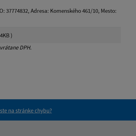
IČO: 37774832, Adresa: Komenského 461/10, Mesto:
4KB )
 vrátane DPH.
 ste na stránke chybu?
vás užitočné?
e pre vás užitočné?