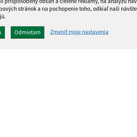
li prispôsobený obsah a cielené reklamy, na analýzu náv
bových stránok a na pochopenie toho, odkiaľ naši návšte
jú.
Zmeniť moje nastavenia
m
Odmietam
Rýchle odkazy:
Aktualiz
nku
Aktuality
22.07.2026 
História