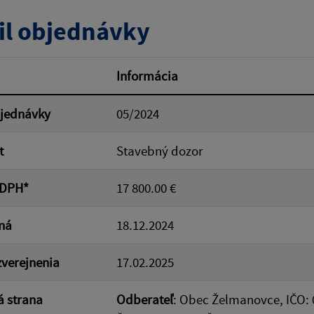
tumu:
Dátum od:
il objednávky
od:
Suma do:
Informácia
bjednávky
05/2024
ovať
t
Stavebný dozor
 DPH*
17 800.00 €
ná
18.12.2024
verejnenia
17.02.2025
 strana
Odberateľ
: Obec Želmanovce, IČO: 