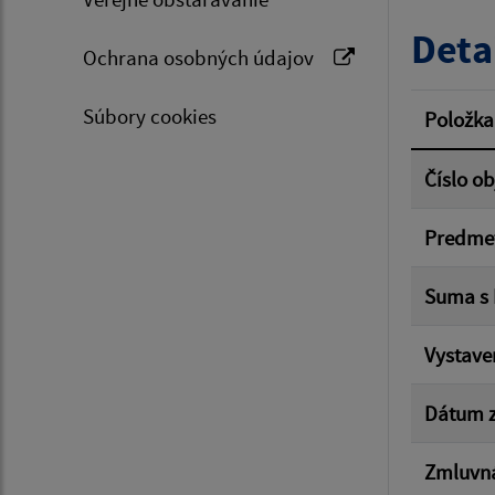
Typ dá
Deta
Ochrana osobných údajov
Suma 
Súbory cookies
Položka
Číslo o
Filtr
Predme
Suma s
Vystave
Dátum z
Zmluvná