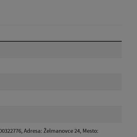
Dátum do:
Reset
00322776, Adresa: Želmanovce 24, Mesto: