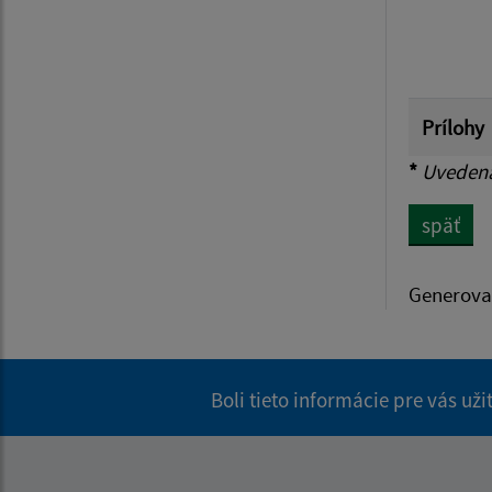
Prílohy
*
Uvedená 
späť
Generova
Boli tieto informácie pre vás už