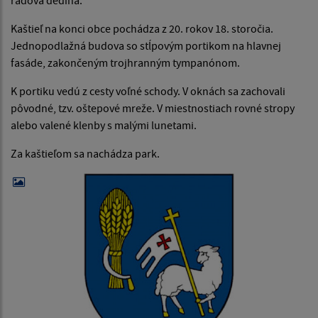
Kaštieľ na konci obce pochádza z 20. rokov 18. storočia.
Jednopodlažná budova so stĺpovým portikom na hlavnej
fasáde, zakončeným trojhranným tympanónom.
K portiku vedú z cesty voľné schody. V oknách sa zachovali
pôvodné, tzv. oštepové mreže. V miestnostiach rovné stropy
alebo valené klenby s malými lunetami.
Za kaštieľom sa nachádza park.