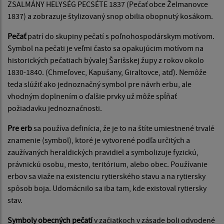
ZSALMÁNY HELYSÉG PECSÉTE 1837 (Pečať obce Želmanovce
1837) a zobrazuje štylizovaný snop obilia obopnutý kosákom.
Pečať
patrí do skupiny pečatí s poľnohospodárskym motívom.
Symbol na pečati je veľmi často sa opakujúcim motívom na
historických pečatiach bývalej Šarišskej župy z rokov okolo
1830-1840. (Chmeľovec, Kapušany, Giraltovce, atď). Nemôže
teda slúžiť ako jednoznačný symbol pre návrh erbu, ale
vhodným doplnením o ďalšie prvky už môže spĺňať
požiadavku jednoznačnosti.
Pre erb
sa používa definícia, že je to na štíte umiestnené trvalé
znamenie (symbol), ktoré je vytvorené podľa určitých a
zaužívaných heraldických pravidiel a symbolizuje fyzickú,
právnickú osobu, mesto, teritórium, alebo obec. Používanie
erbov sa viaže na existenciu rytierského stavu a na rytiersky
spôsob boja. Udomácnilo sa iba tam, kde existoval rytiersky
stav.
Symboly obecných pečatí
v začiatkoch v zásade boli odvodené