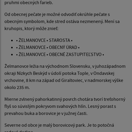
pruhmi obecných farieb.
Od obecnej pečate je možné odvodiť okrúhle pečate s
obecným symbolom, kde stred ostáva nezmenený. Mení sa
kruhopis, ktorý môže znieť:
• ŽELMANOVCE • STAROSTA •
• ŽELMANOVCE • OBECNÝ ÚRAD •
• ŽELMANOVCE • OBECNÉ ZASTUPITEĽSTVO •
Želmanovce ležia na východnom Slovensku, v juhozápadnom
okraji Nízkych Beskýd v údolí potoka Tople, v Ondavskej
vrchovine, 8 km na západ od Giraltoviec, v nadmorskej výške
okolo 235 m.
Mierne zvlnený pahorkatinný povrch chotára tvorí treťohorný
flyš so súvislým pokryvom svahových hlín. Lesný porast s
prevahou buka a borovice je v južnej časti.
Severne od obce je malý borovicový park. Je to potočná
radová dedina.