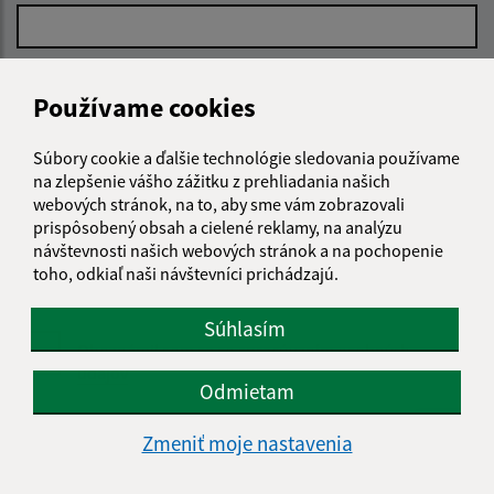
E-mailová adresa (povinné)
Používame cookies
Súbory cookie a ďalšie technológie sledovania používame
Text vašej správy (povinné)
na zlepšenie vášho zážitku z prehliadania našich
webových stránok, na to, aby sme vám zobrazovali
prispôsobený obsah a cielené reklamy, na analýzu
návštevnosti našich webových stránok a na pochopenie
toho, odkiaľ naši návštevníci prichádzajú.
Súhlasím
Oboznámil som sa so
spracúvaním osobných
údajov
Odmietam
Google reCaptcha Response
Odoslať správu
Zmeniť moje nastavenia