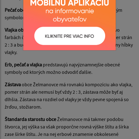
Pečať obce
Želmanovce je okrúhla, uprostred s obecným
symbolom a kruhopisom OBEC ŽELMANOVCE.
Vlajka obce
pozostáva zo štyroch pozdĺžnych pruhov vo
farbách červenej, bielej, žltej a modrej. Vlajka má pomer strán
2 : 3 a bude ukončená tromi cípmi siahajúcimi do tretiny hĺbky
vlajky.
Erb, pečať a vlajka
predstavujú najvýznamnejšie obecné
symboly od ktorých možno odvodiť ďalšie.
Zástava
obce Želmanovce má rovnakú kompozíciu ako vlajka,
pomer strán ale nemusí byť vždy 2 : 3, zástava môže byť aj
dlhšia. Zástava na rozdiel od vlajky je vždy pevne spojená so
žrďou, stožiarom.
Štandarda starostu obce
Želmanovce má takmer podobu
štvorca, jej výška sa však proporčne rovná výške štítu a šírka
zase šírke štítu. Je na nej erbové znamenie obkolesené