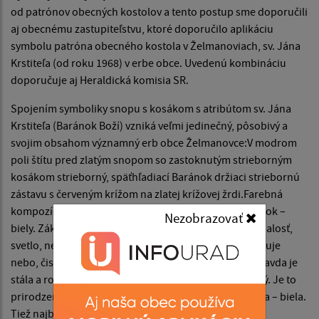
od patrónov obecných kostolov a tento postup sme doporučili
aj obecnému zastupiteľstvu, ktoré doporučilo aplikáciu
symbolu patróna obecného kostola v Želmanoviach, sv. Jána
Krstiteľa (od roku 1968) v erbe obce. Uvedenú kombináciu
doporučuje aj Heraldická komisia SR.
Spojením symboliky snopu s kosákom s atribútom sv. Jána
Krstiteľa (Baránok Boží) vzniká veľmi jedinečný, pôsobivý a
svojim obsahom významný erb obce Želmanovce:V modrom
poli štítu pred zlatým snopom so zastoknutým strieborným
kosákom strieborný, späťhľadiací Baránok držiaci striebornú
zástavu s červeným krížom na zlatej krížovej žrdi.Farebná
kompozícia erbu vychádza zo symboliky farieb: baránok –
Nezobrazovať
biely. Základná symbolika tejto farby je čistota, dokonalosť,
svetlo, nevinnosť. Štít – modrý. Jeho symbolika vyjadruje
nebo, čistotu. Vyjadruje božstvo a pravdu, nakoľko pravda je
stála a rovnako trvalá ako nebeská obloha. Snop – žltý. Je to
prirodzené sfarbenie zviazaných obilných klasov. Kosa – biela.
Tiež najbližšie k prírodnému sfarbeniu.