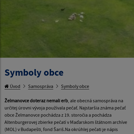
Symboly obce
Úvod
Samospráva
Symboly obce
Želmanovce doteraz nemali erb
, ale obecná samospráva na
určitej úrovni vývoja používala pečať. Najstaršia známa pečať
obce Želmanovce pochádza z 19. storočia a pochádza
Altenburgerovej zbierke pečatí v Maďarskom štátnom archíve
(MOL) v Budapešti, fond Šariš.Na okrúhlej pečati je nápis