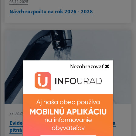
03.11.2025
Návrh rozpočtu na rok 2026 - 2028
Nezobrazovať
27.02.2025
Evidencia štandardov kvality za oblasť Voda
pitná