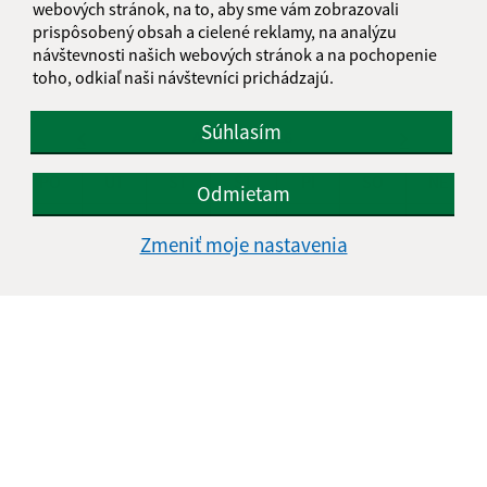
webových stránok, na to, aby sme vám zobrazovali
prispôsobený obsah a cielené reklamy, na analýzu
KALENDÁR
návštevnosti našich webových stránok a na pochopenie
toho, odkiaľ naši návštevníci prichádzajú.
Súhlasím
AUGUST 2026
PO
UT
ST
ŠT
PI
SO
NE
Odmietam
01
02
Zmeniť moje nastavenia
03
04
05
06
07
08
09
10
11
12
13
14
15
16
17
18
19
20
21
22
23
24
25
26
27
28
29
30
31