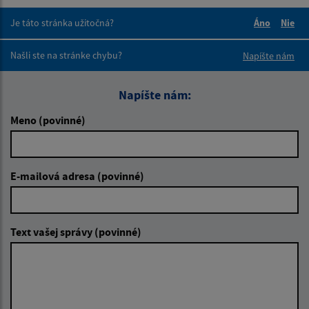
Je táto stránka užitočná?
Áno
Nie
Boli tieto 
Boli 
Našli ste na stránke chybu?
Napíšte nám
Napíšte nám:
Meno (povinné)
E-mailová adresa (povinné)
Text vašej správy (povinné)