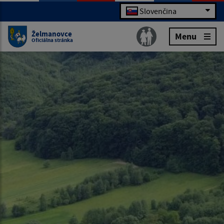
Slovenčina
Želmanovce
Menu
Oficiálna stránka