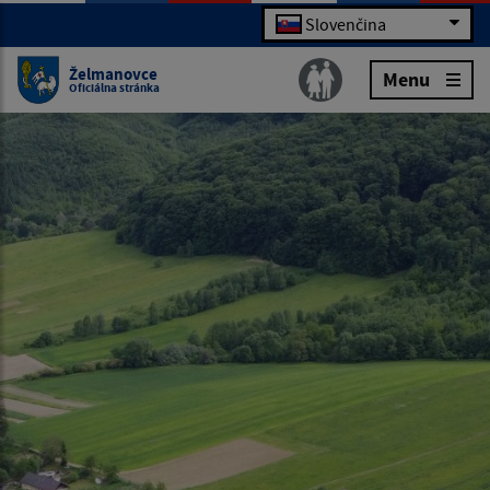
Slovenčina
Želmanovce
Menu
Oficiálna stránka