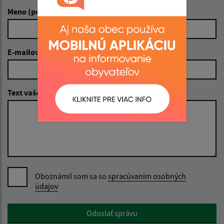
Meno (povinné)
E-mailová adresa (povinné)
Text vašej správy (povinné)
Oboznámil som sa so
spracúvaním osobných
údajov
Google reCaptcha Response
Odoslať správu