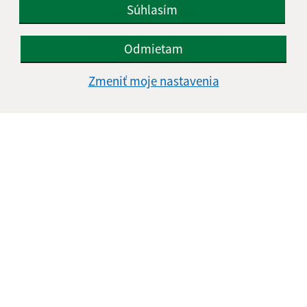
Súhlasím
Informácie o stránke:
Vyhlásenie o prístupnosti
Odmietam
Autorské práva
Ochrana osobných údajov
Zmeniť moje nastavenia
Navigácia:
Vytlačiť aktuálnu stránku
Mapa stránok
Cookies
Rýchle odkazy:
Aktuality
História
Fotogaléria
Školstvo
Aktualizované: