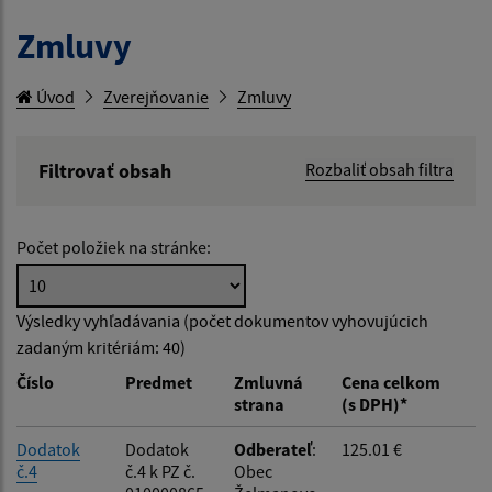
Zmluvy
Úvod
Zverejňovanie
Zmluvy
Filtrovať obsah
Rozbaliť obsah filtra
Hľadaný výraz:
Počet položiek na stránke:
Hľadať v:
Výsledky vyhľadávania (počet dokumentov vyhovujúcich
zadaným kritériám: 40)
Typ dátumu:
Číslo
Predmet
Zmluvná
Cena celkom
strana
(s DPH)*
Dátum od:
Dodatok
Dodatok
Odberateľ
:
125.01 €
č.4
č.4 k PZ č.
Obec