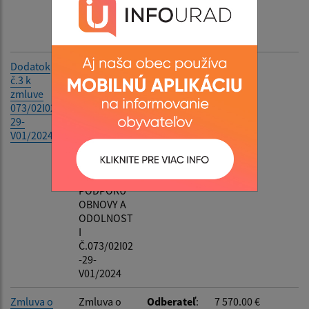
Dodávateľ
:
Iskra
života, o.z.
Dodatok
Dodatok
Odberateľ
:
0.00 €
č.3 k
č.03 K
Obec
zmluve
ZMLUVE O
Želmanovc
073/02I02-
POSKYTNU
e
29-
TÍ
Dodávateľ
:
V01/2024
PROSTRIED
Ministerstv
KOV
o dopravy
MECHANIZ
SR
MU NA
PODPORU
OBNOVY A
ODOLNOST
I
Č.073/02I02
-29-
V01/2024
Zmluva o
Zmluva o
Odberateľ
:
7 570.00 €