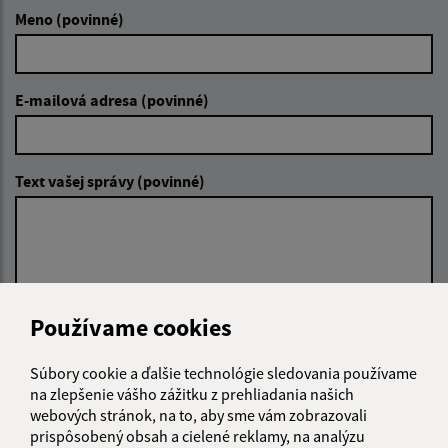
Meno (povinné)
E-mailová adresa (povinné)
Text vašej správy (povinné)
Používame cookies
Oboznámil som sa so
spracúvaním osobných
údajov
Súbory cookie a ďalšie technológie sledovania používame
na zlepšenie vášho zážitku z prehliadania našich
Google reCaptcha Response
webových stránok, na to, aby sme vám zobrazovali
Odoslať správu
prispôsobený obsah a cielené reklamy, na analýzu