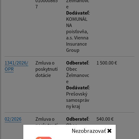
010000865
Želmanovc
Dátum do:
7
e
Dodávateľ
:
KOMUNÁL
Suma od:
NA
poisťovňa,
a.s. Vienna
Insurance
Suma do:
Group
1341/2026/
Zmluva o
Odberateľ
:
1 500.00 €
Typ:
OPR
poskytnutí
Obec
dotácie
Želmanovc
e
Dodávateľ
:
Prešovský
Filtrovať
Reset
samospráv
ny kraj
02/2026
Zmluva o
Odberateľ
:
540.00 €
poskytnutí
Obec
Nezobrazovať
finančného
Želmanovc
príspevku
e