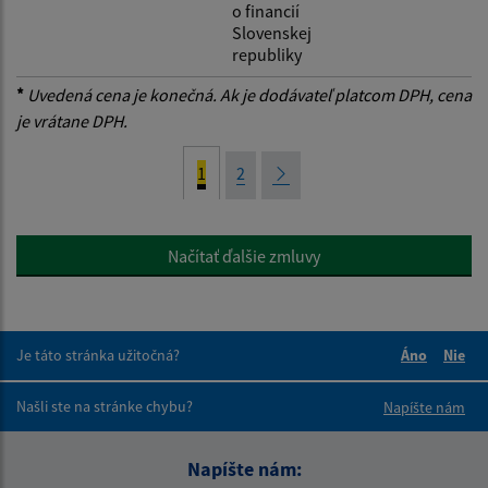
o financií
Slovenskej
republiky
*
Uvedená cena je konečná. Ak je dodávateľ platcom DPH, cena
je vrátane DPH.
1
2
Načítať ďalšie zmluvy
Je táto stránka užitočná?
Áno
Nie
Boli tieto 
Boli 
Našli ste na stránke chybu?
Napíšte nám
Napíšte nám: