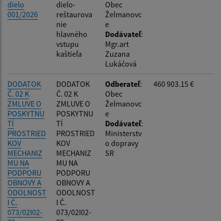
dielo
dielo-
Obec
001/2026
reštaurova
Želmanovc
nie
e
hlavného
Dodávateľ
:
vstupu
Mgr.art
kaštieľa
Zuzana
Lukáčová
DODATOK
DODATOK
Odberateľ
:
460 903.15 €
Č. 02 K
Č. 02 K
Obec
ZMLUVE O
ZMLUVE O
Želmanovc
POSKYTNU
POSKYTNU
e
TÍ
TÍ
Dodávateľ
:
PROSTRIED
PROSTRIED
Ministerstv
KOV
KOV
o dopravy
MECHANIZ
MECHANIZ
SR
MU NA
MU NA
PODPORU
PODPORU
OBNOVY A
OBNOVY A
ODOLNOST
ODOLNOST
I Č.
I Č.
073/02I02-
073/02I02-