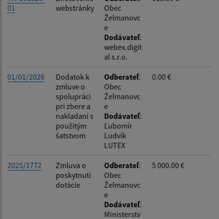
01
webstránky
Obec
Želmanovc
e
Dodávateľ
:
webex.digit
al s.r.o.
01/01/2026
Dodatok k
Odberateľ
:
0.00 €
zmluve o
Obec
spolupráci
Želmanovc
pri zbere a
e
nakladaní s
Dodávateľ
:
použitým
Ľubomír
šatstvom
Ludvik
LUTEX
2025/1772
Zmluva o
Odberateľ
:
5 000.00 €
poskytnutí
Obec
dotácie
Želmanovc
e
Dodávateľ
:
Ministerstv