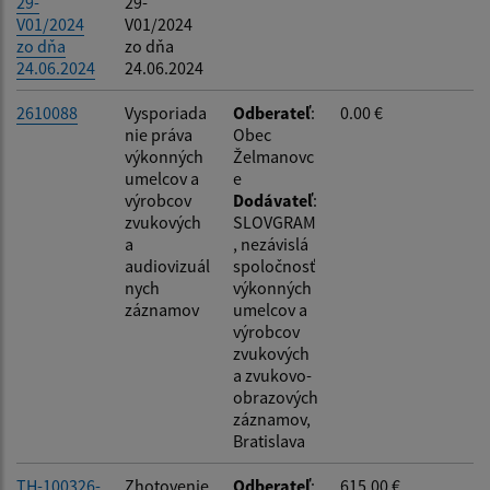
29-
29-
V01/2024
V01/2024
zo dňa
zo dňa
24.06.2024
24.06.2024
2610088
Vysporiada
Odberateľ
:
0.00 €
nie práva
Obec
výkonných
Želmanovc
umelcov a
e
výrobcov
Dodávateľ
:
zvukových
SLOVGRAM
a
, nezávislá
audiovizuál
spoločnosť
nych
výkonných
záznamov
umelcov a
výrobcov
zvukových
a zvukovo-
obrazových
záznamov,
Bratislava
TH-100326-
Zhotovenie
Odberateľ
:
615.00 €