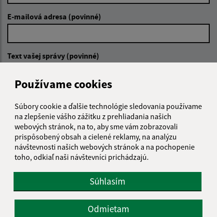
E-mailová adresa (povinné)
Text vašej správy (povinné)
Používame cookies
Súbory cookie a ďalšie technológie sledovania používame
na zlepšenie vášho zážitku z prehliadania našich
webových stránok, na to, aby sme vám zobrazovali
prispôsobený obsah a cielené reklamy, na analýzu
Oboznámil som sa so
spracúvaním osobných
údajov
návštevnosti našich webových stránok a na pochopenie
toho, odkiaľ naši návštevníci prichádzajú.
Google reCaptcha Response
Odoslať správu
Súhlasím
Odmietam